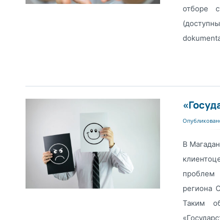
отборе с
(доступны
dokumenta
«Госуд
Опубликовано
В Магадан
клиентоц
проблем 
региона С
Таким о
«Государ