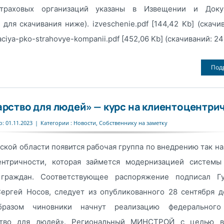
траховых организаций указаны в Извещении и Доку
 для скачивания ниже). izveschenie.pdf [144,42 Kb] (cкачи
ciya-pko-strahovye-kompanii.pdf [452,06 Kb] (cкачиваний: 24
Под
арство для людей» — курс на клиентоцентри
: 01.11.2023
|
Категории :
Новости
,
Собственнику на заметку
ской области появится рабочая группа по внедрению так н
ентричности, которая займется модернизацией системы
граждан. Соответствующее распоряжение подписал Гу
ергей Носов, следует из опубликованного 28 сентября д
бразом чиновники начнут реализацию федерального
ство для людей». Региональный МИНСТРОЙ с целью в