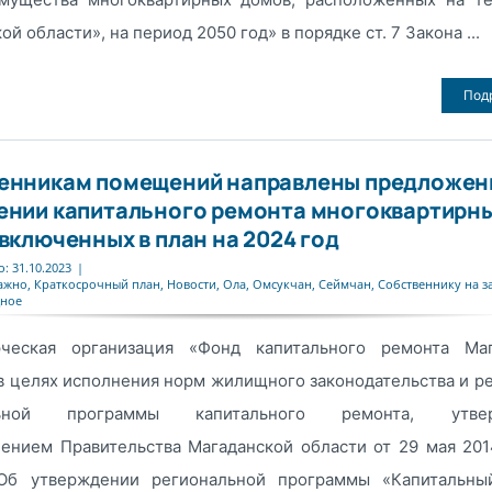
й области», на период 2050 год» в порядке ст. 7 Закона ...
Под
енникам помещений направлены предложен
ении капитального ремонта многоквартирн
включенных в план на 2024 год
: 31.10.2023
|
ажно
,
Краткосрочный план
,
Новости
,
Ола
,
Омсукчан
,
Сеймчан
,
Собственнику на з
дное
ческая организация «Фонд капитального ремонта Маг
в целях исполнения норм жилищного законодательства и р
льной программы капитального ремонта, утвер
лением Правительства Магаданской области от 29 мая 20
Об утверждении региональной программы «Капитальны