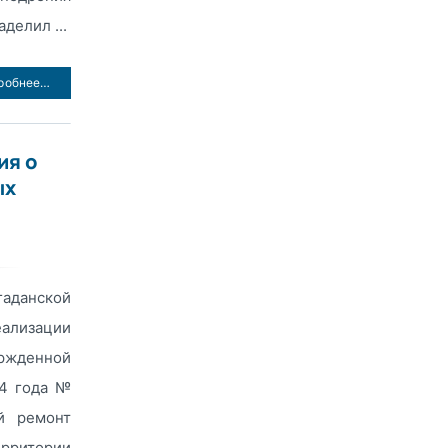
делил ...
робнее…
ия о
ых
аданской
еализации
жденной
14 года №
й ремонт
рритории