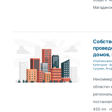
Магаданско
Собств
провед
домов, 
Опубликовано
Категории :
В
Сусуман
,
Яго
Некоммер
области» 
региона
постанов
455-пп «