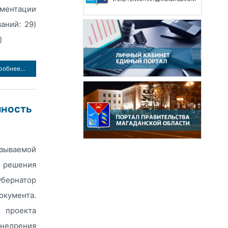
ментации
ваний: 29)
)
робнее…
чность
азываемой
 решения
бернатор
окумента.
 проекта
недрения