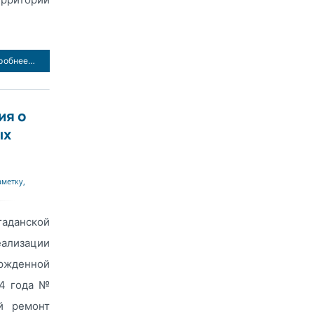
робнее…
ия о
ых
аметку
,
аданской
еализации
жденной
14 года №
й ремонт