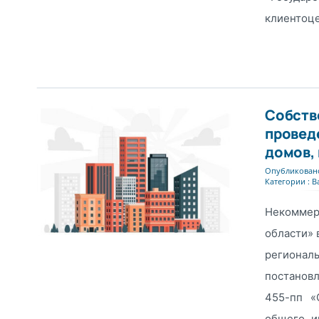
клиентоце
Собств
провед
домов, 
Опубликовано
Категории :
В
Некоммер
области» 
региона
постанов
455-пп «
общего и