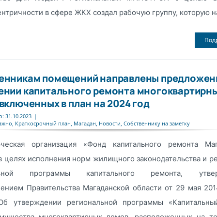
нтричности в сфере ЖКХ создал рабочую группу, которую на
Под
енникам помещений направлены предложен
ении капитального ремонта многоквартирн
включенных в план на 2024 год
: 31.10.2023
|
ажно
,
Краткосрочный план
,
Магадан
,
Новости
,
Собственнику на заметку
ческая организация «Фонд капитального ремонта Маг
в целях исполнения норм жилищного законодательства и р
льной программы капитального ремонта, утвер
лением Правительства Магаданской области от 29 мая 20
Об утверждении региональной программы «Капитальны
мущества многоквартирных домов, расположенных на те