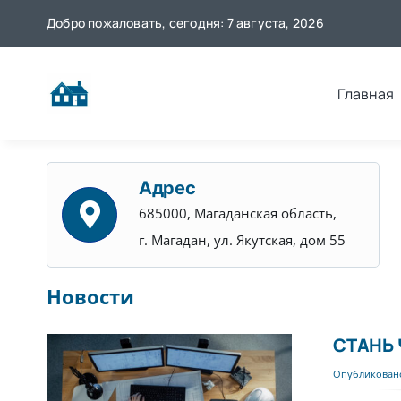
Skip
Добро пожаловать, сегодня: 7 августа, 2026
to
content
Главная
Адрес
685000, Магаданская область,
г. Магадан, ул. Якутская, дом 55
Новости
СТАНЬ
Опубликовано