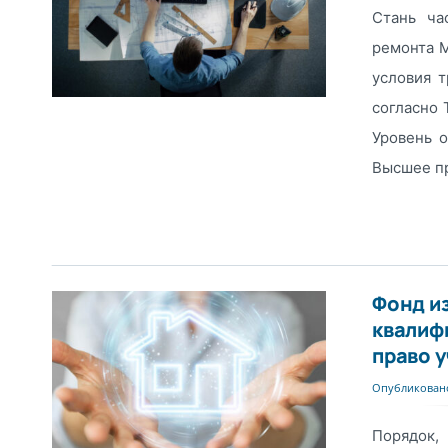
Стань ча
ремонта М
условия т
согласно
Уровень о
Высшее пр
Фонд и
квалиф
право у
Опубликовано
Порядок,