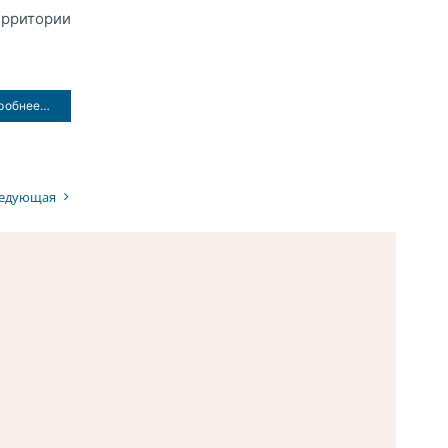
рритории
робнее…
едующая