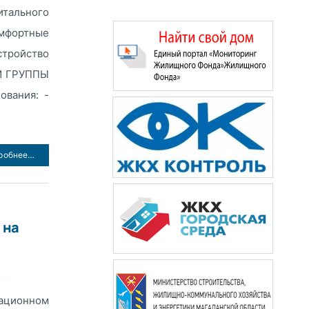
тального
омфортные
стройство
Й ГРУППЫ
ования: -
робнее…
 на
ационном