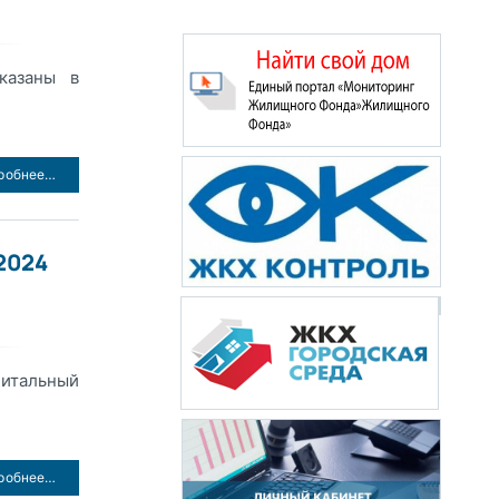
казаны в
робнее…
2024
питальный
робнее…