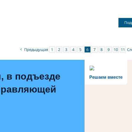
Под
Предыдущая
1
2
3
4
5
6
7
8
9
10
11
Сл
, в подъезде
Решаем вместе
управляющей