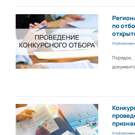
Регион
по отб
открыт
Опубликовано
Порядок,
документ
Конкур
провед
призна
Опубликовано