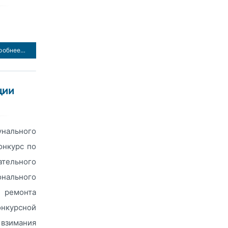
робнее…
ции
унального
онкурс по
ательного
нального
 ремонта
нкурсной
 взимания