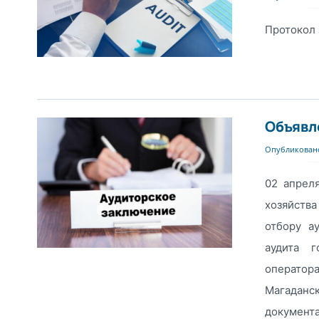
Протокол 
Объявл
Опубликовано
02 апрел
хозяйства
отбору а
аудита г
оператор
Магадан
документ