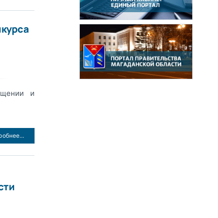
нкурса
ещении и
робнее…
сти