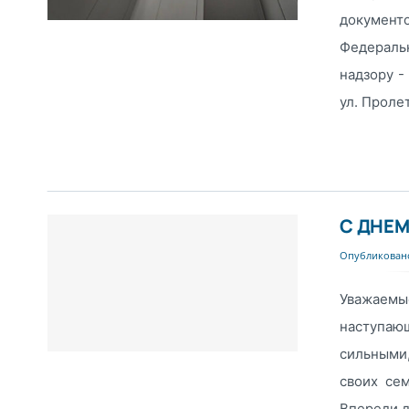
докумен
Федераль
надзору -
ул. Пролета
С ДНЕМ
Опубликовано
Уважаемы
наступа
сильными
своих се
Впереди д