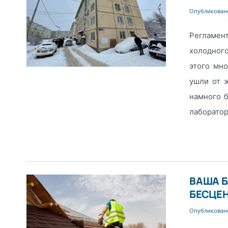
Опубликовано
Регламент
холодного
этого мно
ушли от ж
намного б
лаборатори
ВАША Б
БЕСЦЕ
Опубликовано