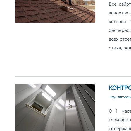
Все рабо
качество 
которых 
беспереб
всех отре
отзыв, реа
КОНТРО
Опубликовано
С 1 март
государст
содержан