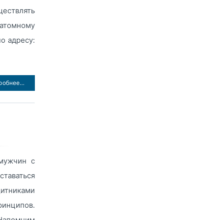
ествлять
атомному
о адресу:
робнее…
мужчин с
таваться
итниками
ринципов.
 Напомним