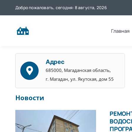
Skip
Добро пожаловать, сегодня: 8 августа, 2026
to
content
Главная
Адрес
685000, Магаданская область,
г. Магадан, ул. Якутская, дом 55
Новости
РЕМОНТ
ВОДОС
ПРОГР