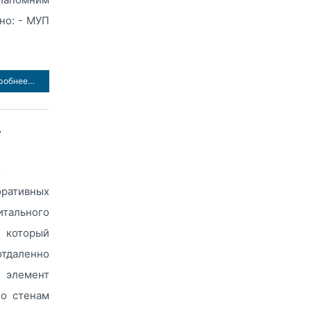
но: - МУП
робнее…
Т
ративных
итального
 который
отдаленно
 элемент
по стенам