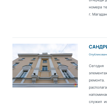
номера те
г. Магадана
САНДР
Опубликовано
Сегодня 
элементах
ремонта.
располаг
напомина
служил и