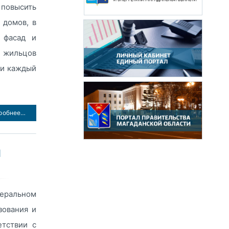
 повысить
 домов, в
 фасад и
 жильцов
 и каждый
робнее…
Н
еральном
зования и
етствии с