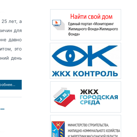
25 лет, а
ричин для
оне давно
итом, это
шний день
робнее…
 —