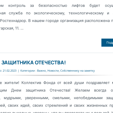
том контроль за безопасностью лифтов будет осущ
ная служба по экологическому, технологическому и 
 Ростехнадзор. В нашем городе организация расположена п
рская, 11. ...
Под
 ЗАЩИТНИКА ОТЕЧЕСТВА!
: 21.02.2023
|
Категории :
Важно
,
Новости
,
Собственнику на заметку
е жители! Коллектив Фонда от всей души поздравляет 
ющим Днем защитника Отечества! Желаем всегда ос
, мудрыми, уверенными, смелыми, непобедимыми защ
мей, своих идей, своих стремлений и своих жизненных п
олгие выходные, уверены, что вы проведете их с пользой.