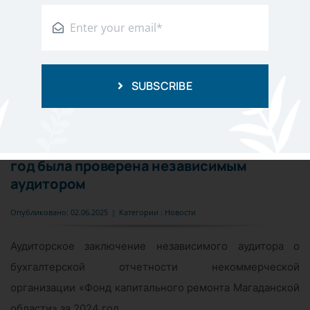
SUBSCRIBE
Бухгалтерская отчетность
Регионального оператора капитального
ремонта многоквартирных домов за 2024
год была проверена независимым
аудитором
Опубликовано: 02.06.2025
|
Категории :
Новости
Аудиторское заключение независимого аудитора о
бухгалтерской отчетности некоммерческой
организации «Фонд капитального ремонта Магаданской
области» за 2024 год