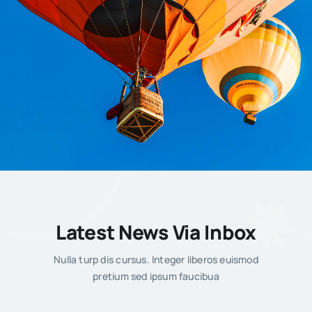
за 2025 год
Опубликовано: 23.03.2026
|
Категории :
Новости
Объявлен конкурс по отбору аудиторской организации
для проведения обязательного аудита годовой
бухгалтерской (финансовой) отчетности НКО «Фонд
капитального ремонта МО» за 2025 год
Подробнее…
Latest News Via Inbox
Nulla turp dis cursus. Integer liberos euismod
pretium sed ipsum faucibua